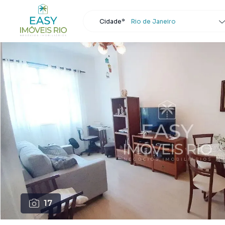
Cidade*
Rio de Janeiro
Todas as cidades
Localidade
Rio de Janeiro
Buscar
17