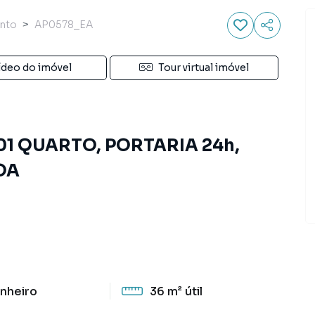
nto
AP0578_EA
ídeo do imóvel
Tour virtual imóvel
01 QUARTO, PORTARIA 24h,
OA
nheiro
36 m²
útil