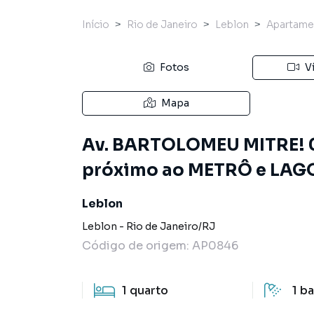
Início
Rio de Janeiro
Leblon
Apartame
Fotos
V
Mapa
Av. BARTOLOMEU MITRE! 
próximo ao METRÔ e LAG
Leblon
Leblon
-
Rio de Janeiro
/
RJ
Código de origem:
AP0846
1
quarto
1
ba