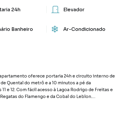
taria 24h
Elevador
ário Banheiro
Ar-Condicionado
apartamento oferece portaria 24h e circuito interno de
 de Quental do metrô e a 10 minutos a pé da
11 e 12. Com fácil acesso à Lagoa Rodrigo de Freitas e
 Regatas do Flamengo e da Cobal do Leblon.
sta para a rua, praça e copa das árvores de todos os
 social com ventilação natural, cozinha e uma pequena
integração da cozinha e sala em um conceito aberto,