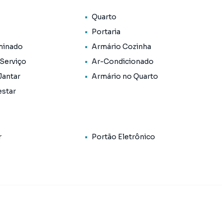
Quarto
ente. Ainda há a possibilidade de alugar uma vaga de
Portaria
minado
Armário Cozinha
 Serviço
Ar-Condicionado
viso prévio ***
Jantar
Armário no Quarto
estar
r
Portão Eletrônico