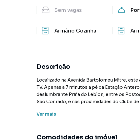
Sem
vagas
Por
Armário Cozinha
Arm
Descrição
Localizado na Avenida Bartolomeu Mitre, este 
TV. Apenas a 7 minutos a pé da Estação Antero
deslumbrante Praia do Leblon, entre os Postos 
São Conrado, e nas proximidades do Clube de
Ver
mais
O apartamento, de frente e indevassado, com vi
cômodos. Composto por sala, quarto, banheiro
área de serviço. Sua planta versátil permite a 
Comodidades do imóvel
perfeito para receber amigos e familiares.