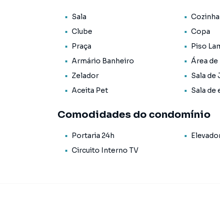
Sala
Cozinha
Com hidráulica e elétrica reformadas recentem
garagem. IPTU 2026 PAGO!
Clube
Copa
Praça
Piso La
Armário Banheiro
Área de
*** Os valores podem sofrer alterações sem a
Zelador
Sala de 
Aceita Pet
Sala de 
Comodidades do condomínio
Portaria 24h
Elevado
Circuito Interno TV