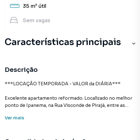
35 m²
útil
Sem
vagas
Características principais
Descrição
***LOCAÇÃO TEMPORADA - VALOR da DIÁRIA***
Excelente apartamento reformado. Localizado no melhor
ponto de Ipanema, na Rua Visconde de Pirajá, entre as
Ruas Garcia Dávila e Aníbal de Mendonça. Totalmente
Ver
mais
mobiliado e com ar condicionado em todos os ambientes.
A 500m da estação de metrô Nossa Senhora da Paz e a
apenas 350m da praia de Ipanema (Posto 10).