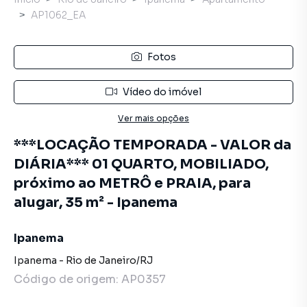
AP1062_EA
Fotos
Vídeo do imóvel
Ver mais opções
***LOCAÇÃO TEMPORADA - VALOR da
DIÁRIA*** 01 QUARTO, MOBILIADO,
próximo ao METRÔ e PRAIA, para
alugar, 35 m² - Ipanema
Ipanema
Ipanema
-
Rio de Janeiro
/
RJ
Código de origem:
AP0357