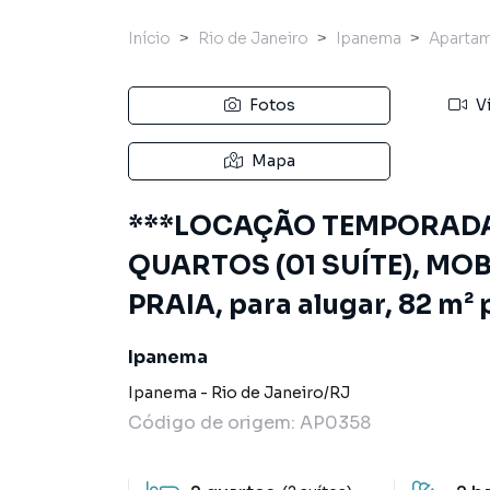
Início
Rio de Janeiro
Ipanema
Aparta
Fotos
V
Mapa
***LOCAÇÃO TEMPORADA 
QUARTOS (01 SUÍTE), MOB
PRAIA, para alugar, 82 m²
Ipanema
Ipanema
-
Rio de Janeiro
/
RJ
Código de origem:
AP0358