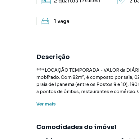
2
quartos
2
b
(2 suítes)
1
vaga
Descrição
***LOCAÇÃO TEMPORADA - VALOR da DIÁRIA
mobiliado. Com 82m², é composto por sala, 02
praia de Ipanema (entre os Postos 9 e 10), 1
a pontos de ônibus, restaurantes e comércio.
para garantir conforto e segurança aos seus h
Ver
mais
elevadores, room-service, segurança, mensageir
uma vaga de garagem por apartamento.*** Os 
Comodidades do imóvel