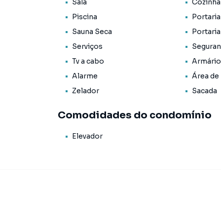
Sala
Cozinha
Piscina
Portari
Sauna Seca
Portaria
Serviços
Seguran
Tv a cabo
Armário
Alarme
Área de
Zelador
Sacada
Comodidades do condomínio
Elevador