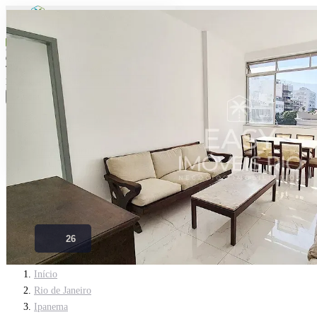
Cidade*
Rio de Janeiro
Todas as cidades
Rio de Janeiro
Localidade
Buscar
Início
Imóveis curtidos
Contato
Entrar
Imóveis curtidos
Contato
Anuncie seu imóvel
Entrar
26
Início
Rio de Janeiro
Ipanema