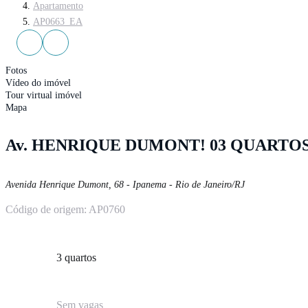
Apartamento
AP0663_EA
Fotos
Vídeo do imóvel
Tour virtual imóvel
Mapa
Av. HENRIQUE DUMONT! 03 QUARTOS,
Avenida Henrique Dumont
,
68
-
Ipanema
-
Rio de Janeiro
/
RJ
Código de origem:
AP0760
3
quartos
Sem
vagas