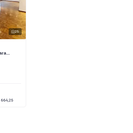
25
ara
 664,25