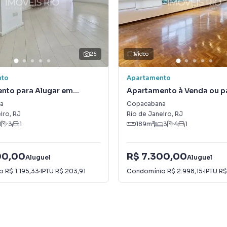
26
Vídeo
nto
Apartamento
nto para Alugar em
Apartamento à Venda ou p
ana
Alugar em Copacabana
a
Copacabana
iro
,
RJ
Rio de Janeiro
,
RJ
1
3
1
189
m²
3
4
1
00,00
R$ 7.300,00
Aluguel
Aluguel
io
R$ 1.195,33
·
IPTU
R$ 203,91
Condomínio
R$ 2.998,15
·
IPTU
R$