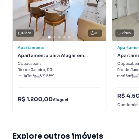
Vídeo
30
Vídeo
Apartamento
Apartame
Apartamento para Alugar em
Apartame
Copacabana
Copacab
Copacabana
Copacaban
Rio de Janeiro
,
RJ
Rio de Jane
147
m²
3
5
1
68
m²
R$ 4.5
R$ 1.200,00
Aluguel
Condomín
Explore outros imóveis