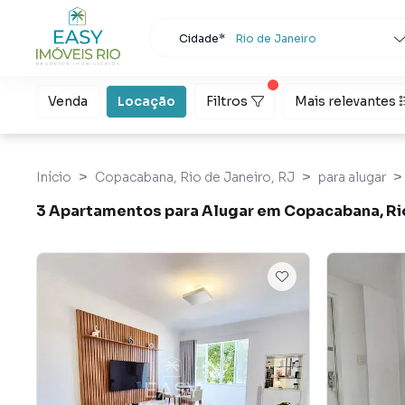
Cidade*
Rio de Janeiro
Todas as cidades
Localidade
Rio de Janeiro
Venda
Locação
Filtros
Mais relevantes
Buscar
Início
Copacabana, Rio de Janeiro, RJ
para alugar
3 Apartamentos para Alugar em Copacabana, Ri