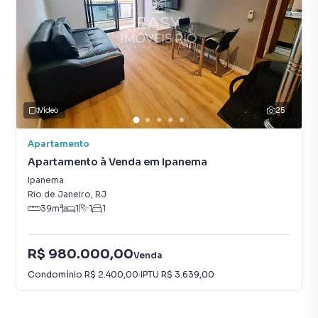
Vídeo
25
Apartamento
Apartamento à Venda em Ipanema
Ipanema
Rio de Janeiro
,
RJ
39
m²
1
1
1
R$ 980.000,00
Venda
Condomínio
R$ 2.400,00
·
IPTU
R$ 3.639,00