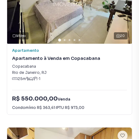
Vídeo
20
Apartamento
Apartamento à Venda em Copacabana
Copacabana
Rio de Janeiro
,
RJ
25
m²
1
1
R$ 550.000,00
Venda
Condomínio
R$ 363,41
·
IPTU
R$ 973,00