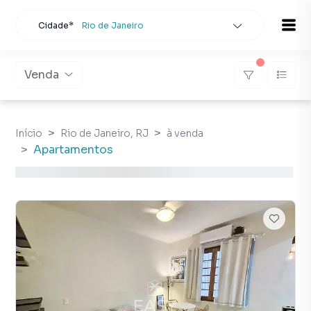
Cidade*
Rio de Janeiro
Todas as cidades
Localidade
Rio de Janeiro
Venda
Buscar
Início
Rio de Janeiro, RJ
à venda
Apartamentos