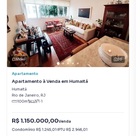
Vídeo
20
Apartamento
Apartamento à Venda em Humaitá
Humaitá
Rio de Janeiro
,
RJ
100
m²
3
1
R$ 1.150.000,00
Venda
Condomínio
R$ 1.245,01
·
IPTU
R$ 2.946,01