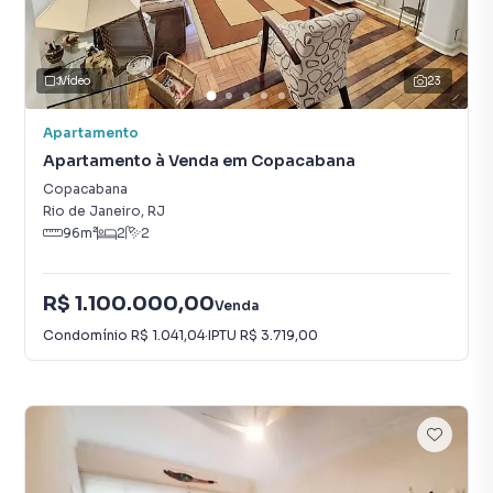
Vídeo
23
Apartamento
Apartamento à Venda em Copacabana
Copacabana
Rio de Janeiro
,
RJ
96
m²
2
2
R$ 1.100.000,00
Venda
Condomínio
R$ 1.041,04
·
IPTU
R$ 3.719,00