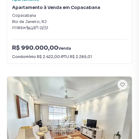
Apartamento à Venda em Copacabana
Copacabana
Rio de Janeiro
,
RJ
85
m²
3
2
1
R$ 990.000,00
Venda
Condomínio
R$ 2.422,00
·
IPTU
R$ 2.265,01