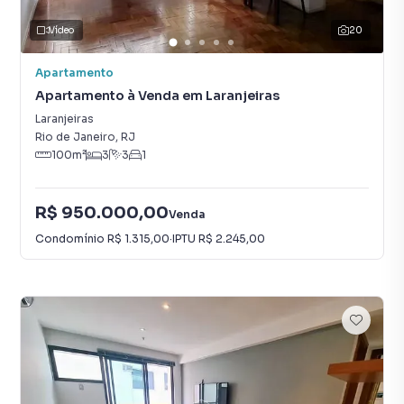
Vídeo
20
Apartamento
Apartamento à Venda em Laranjeiras
Laranjeiras
Rio de Janeiro
,
RJ
100
m²
3
3
1
R$ 950.000,00
Venda
Condomínio
R$ 1.315,00
·
IPTU
R$ 2.245,00