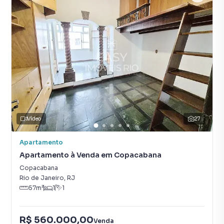
Vídeo
27
Apartamento
Apartamento à Venda em Copacabana
Copacabana
Rio de Janeiro
,
RJ
57
m²
1
1
R$ 560.000,00
Venda