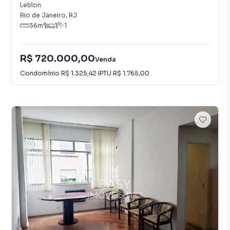
Leblon
Rio de Janeiro
,
RJ
36
m²
1
1
R$ 720.000,00
Venda
Condomínio
R$ 1.325,42
·
IPTU
R$ 1.765,00