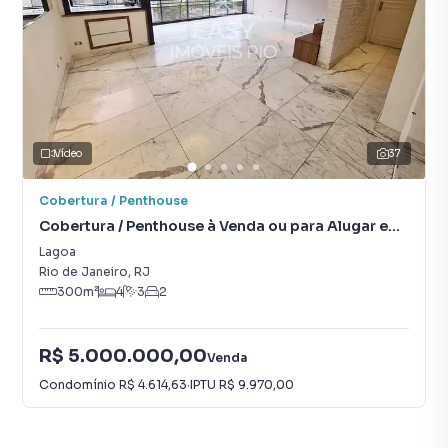
Vídeo
37
Cobertura / Penthouse
Cobertura / Penthouse à Venda ou para Alugar em
Lagoa
Lagoa
Rio de Janeiro
,
RJ
300
m²
4
3
2
R$ 5.000.000,00
Venda
Condomínio
R$ 4.614,63
·
IPTU
R$ 9.970,00